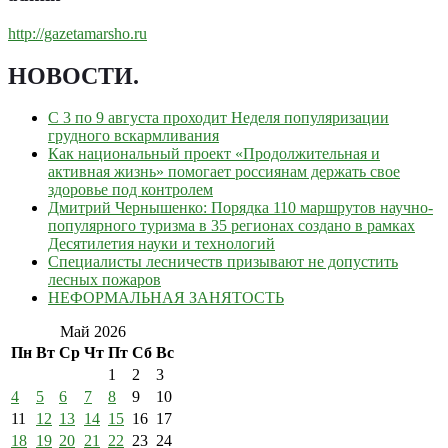
http://gazetamarsho.ru
НОВОСТИ
.
С 3 по 9 августа проходит Неделя популяризации
грудного вскармливания
Как национальный проект «Продолжительная и
активная жизнь» помогает россиянам держать свое
здоровье под контролем
Дмитрий Чернышенко: Порядка 110 маршрутов научно-
популярного туризма в 35 регионах создано в рамках
Десятилетия науки и технологий
Специалисты лесничеств призывают не допустить
лесных пожаров
НЕФОРМАЛЬНАЯ ЗАНЯТОСТЬ
Май 2026
Пн
Вт
Ср
Чт
Пт
Сб
Вс
1
2
3
4
5
6
7
8
9
10
11
12
13
14
15
16
17
18
19
20
21
22
23
24