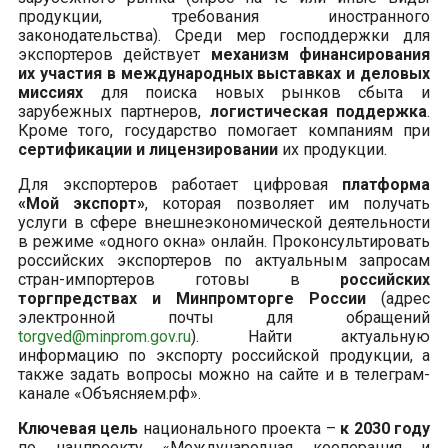
продукции, требования иностранного
законодательства). Среди мер господдержки для
экспортеров действует
механизм финансирования
их участия в международных выставках и деловых
миссиях
для поиска новых рынков сбыта и
зарубежных партнеров,
логистическая поддержка
.
Кроме того, государство помогает компаниям при
сертификации и лицензировании
их продукции.
Для экспортеров работает цифровая
платформа
«Мой экспорт»
, которая позволяет им получать
услуги в сфере внешнеэкономической деятельности
в режиме «одного окна» онлайн. Проконсультировать
российских экспортеров по актуальным запросам
стран-импортеров готовы в
российских
торгпредствах и Минпромторге России
(адрес
электронной почты для обращений
torgved@minprom.gov.ru
). Найти актуальную
информацию по экспорту российской продукции, а
также задать вопросы можно на сайте и в телеграм-
канале «Объясняем.рф».
Ключевая цель
национального проекта –
к 2030 году
по нацпроекту «Международная кооперация и