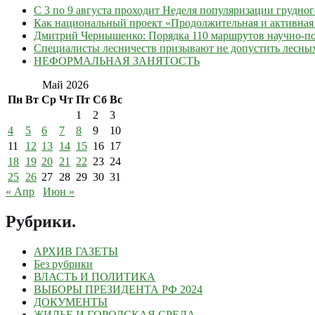
С 3 по 9 августа проходит Неделя популяризации грудно
Как национальный проект «Продолжительная и активная 
Дмитрий Чернышенко: Порядка 110 маршрутов научно-поп
Специалисты лесничеств призывают не допустить лесны
НЕФОРМАЛЬНАЯ ЗАНЯТОСТЬ
Май 2026
Пн
Вт
Ср
Чт
Пт
Сб
Вс
1
2
3
4
5
6
7
8
9
10
11
12
13
14
15
16
17
18
19
20
21
22
23
24
25
26
27
28
29
30
31
« Апр
Июн »
Рубрики
.
АРХИВ ГАЗЕТЫ
Без рубрики
ВЛАСТЬ И ПОЛИТИКА
ВЫБОРЫ ПРЕЗИДЕНТА РФ 2024
ДОКУМЕНТЫ
ЖИЛЬЕ И ГОРОДСКАЯ СРЕДА