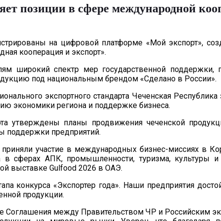
яет позиции в сфере международной кооп
истрированы на цифровой платформе «Мой экспорт», со
дная кооперация и экспорт».
лям широкий спектр мер государственной поддержки, 
родукцию под национальным брендом «Сделано в России».
гионального экспортного стандарта Чеченская Республика 
тию экономики региона и поддержке бизнеса.
арта утверждены планы продвижения чеченской продукц
ры поддержки предприятий.
приняли участие в международных бизнес-миссиях в Кор
 в сферах АПК, промышленности, туризма, культуры и
ой выставке Gulfood 2026 в ОАЭ.
апа конкурса «Экспортер года». Наши предприятия дост
енной продукции.
е Соглашения между Правительством ЧР и Российским эк