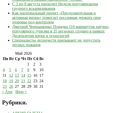
С 3 по 9 августа проходит Неделя популяризации
грудного вскармливания
Как национальный проект «Продолжительная и
активная жизнь» помогает россиянам держать свое
здоровье под контролем
Дмитрий Чернышенко: Порядка 110 маршрутов научно-
популярного туризма в 35 регионах создано в рамках
Десятилетия науки и технологий
Специалисты лесничеств призывают не допустить
лесных пожаров
Май 2026
Пн
Вт
Ср
Чт
Пт
Сб
Вс
1
2
3
4
5
6
7
8
9
10
11
12
13
14
15
16
17
18
19
20
21
22
23
24
25
26
27
28
29
30
31
« Апр
Июн »
Рубрики
.