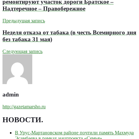
ремонтируют участок дороги Братское –
Надтеречное – Правобережное
Предыдущая запись
Неделя отказа от табака (в честь Всемирного дня
без табака 31 мая)
Следующая запись
admin
http://gazetamarsho.ru
НОВОСТИ
.
В Урус-Мартановском районе почтили память Махмуда
Эсамбаева в рамках нацпроекта «Семья»