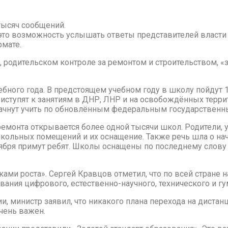
тысяч сообщений.
то возможность услышать ответы представителей власти н
рмате.
 родительском контроле за ремонтом и строительством, «
бного года. В предстоящем учебном году в школу пойдут 17
иступят к занятиям в ДНР, ЛНР и на освобождённых террит
 начнут учить по обновлённым федеральным государствен
 ремонта открывается более одной тысячи школ. Родители,
ольных помещений и их оснащение. Также речь шла о нача
бря примут ребят. Школы оснащены по последнему слову 
ми роста». Сергей Кравцов отметил, что по всей стране на
ования цифрового, естественно-научного, технического и г
и, министр заявил, что никакого плана перехода на дистан
чень важен.