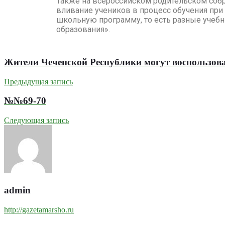
Также на всероссийском родительском собр
вливание учеников в процесс обучения при 
школьную программу, то есть разные учебни
образования».
Жители Чеченской Республики могут воспользов
Предыдущая запись
№№69-70
Следующая запись
admin
http://gazetamarsho.ru