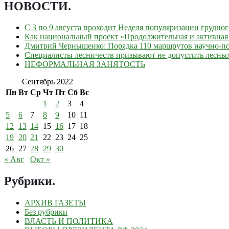
НОВОСТИ
.
С 3 по 9 августа проходит Неделя популяризации грудно
Как национальный проект «Продолжительная и активная 
Дмитрий Чернышенко: Порядка 110 маршрутов научно-поп
Специалисты лесничеств призывают не допустить лесны
НЕФОРМАЛЬНАЯ ЗАНЯТОСТЬ
Сентябрь 2022
Пн
Вт
Ср
Чт
Пт
Сб
Вс
1
2
3
4
5
6
7
8
9
10
11
12
13
14
15
16
17
18
19
20
21
22
23
24
25
26
27
28
29
30
« Авг
Окт »
Рубрики
.
АРХИВ ГАЗЕТЫ
Без рубрики
ВЛАСТЬ И ПОЛИТИКА