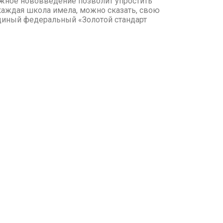
ажное нововведение позволит упростить
 каждая школа имела, можно сказать, свою
 единый федеральный «Золотой стандарт