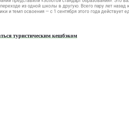
ании представили «Золотой стандарт образования». Это в
переходе из одной школы в другую. Всего пару лет назад
ки и темп освоения — с 1 сентября этого года действует
аться туристическим кешбэком