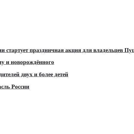
оссии стартует праздничная акция для владельцев 
у и новорождённого
телей двух и более детей
асль России