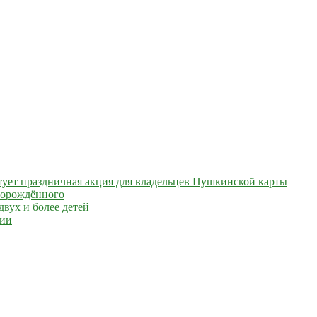
артует праздничная акция для владельцев Пушкинской карты
ворождённого
вух и более детей
сии