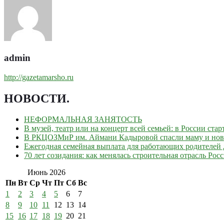
admin
http://gazetamarsho.ru
НОВОСТИ
.
НЕФОРМАЛЬНАЯ ЗАНЯТОСТЬ
В музей, театр или на концерт всей семьей: в России ст
В РКЦОЗМиР им. Аймани Кадыровой спасли маму и но
Ежегодная семейная выплата для работающих родителей д
70 лет созидания: как менялась строительная отрасль Рос
Июнь 2026
Пн
Вт
Ср
Чт
Пт
Сб
Вс
1
2
3
4
5
6
7
8
9
10
11
12
13
14
15
16
17
18
19
20
21