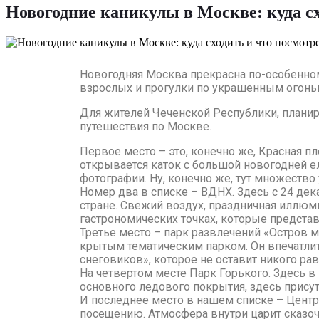
Новогодние каникулы в Москве: куда сх
Новогодняя Москва прекрасна по-особенном
взрослых и прогулки по украшенным огоньк
Для жителей Чеченской Республики, планир
путешествия по Москве.
Первое место – это, конечно же, Красная п
открывается каток с большой новогодней е
фотографии. Ну, конечно же, тут множество
Номер два в списке – ВДНХ. Здесь с 24 де
стране. Свежий воздух, праздничная иллюми
гастрономических точках, которые предста
Третье место – парк развлечений «Остров 
крытым тематическим парком. Он впечатлит 
снеговиков», которое не оставит никого р
На четвертом месте Парк Горького. Здесь 
основного ледового покрытия, здесь присут
И последнее место в нашем списке – Центра
посещению. Атмосфера внутри царит сказоч