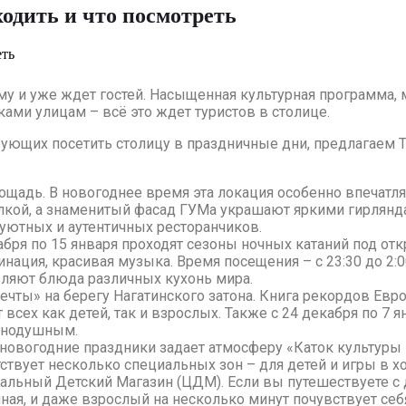
одить и что посмотреть
у и уже ждет гостей. Насыщенная культурная программа, 
ами улицам – всё это ждет туристов в столице.
ующих посетить столицу в праздничные дни, предлагаем Т
лощадь. В новогоднее время эта локация особенно впечатл
лкой, а знаменитый фасад ГУМа украшают яркими гирлянд
 уютных и аутентичных ресторанчиков.
кабря по 15 января проходят сезоны ночных катаний под о
нация, красивая музыка. Время посещения – с 23:30 до 2:0
вляют блюда различных кухонь мира.
мечты» на берегу Нагатинского затона. Книга рекордов Ев
всех как детей, так и взрослых. Также с 24 декабря по 7 
авнодушным.
в новогодние праздники задает атмосферу «Каток культуры
ствует несколько специальных зон – для детей и игры в х
льный Детский Магазин (ЦДМ). Если вы путешествуете с д
ная, и даже взрослый на несколько минут почувствует себ