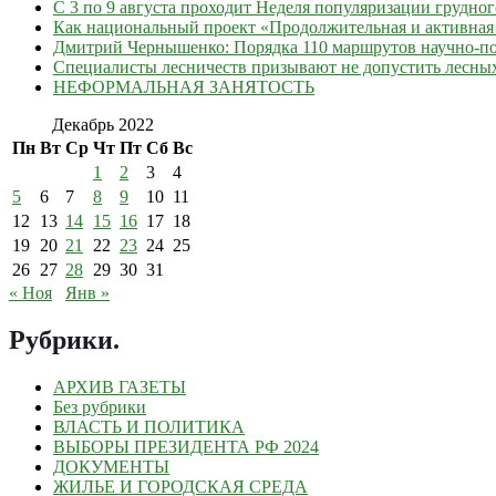
С 3 по 9 августа проходит Неделя популяризации грудно
Как национальный проект «Продолжительная и активная 
Дмитрий Чернышенко: Порядка 110 маршрутов научно-поп
Специалисты лесничеств призывают не допустить лесны
НЕФОРМАЛЬНАЯ ЗАНЯТОСТЬ
Декабрь 2022
Пн
Вт
Ср
Чт
Пт
Сб
Вс
1
2
3
4
5
6
7
8
9
10
11
12
13
14
15
16
17
18
19
20
21
22
23
24
25
26
27
28
29
30
31
« Ноя
Янв »
Рубрики
.
АРХИВ ГАЗЕТЫ
Без рубрики
ВЛАСТЬ И ПОЛИТИКА
ВЫБОРЫ ПРЕЗИДЕНТА РФ 2024
ДОКУМЕНТЫ
ЖИЛЬЕ И ГОРОДСКАЯ СРЕДА