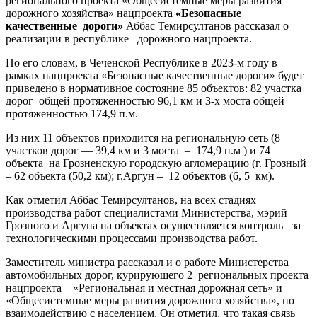
регионального проекта «Общесистемные меры развития
дорожного хозяйства» нацпроекта
«Безопасные
качественные дороги»
Аббас Темирсултанов рассказал о
реализации в республике дорожного нацпроекта.
По его словам, в Чеченской Республике в 2023-м году в
рамках нацпроекта «Безопасные качественные дороги» будет
приведено в нормативное состояние 85 объектов: 82 участка
дорог общей протяженностью 96,1 км и 3-х моста общей
протяженностью 174,9 п.м.
Из них 11 объектов приходится на региональную сеть (8
участков дорог — 39,4 км и 3 моста – 174,9 п.м ) и 74
объекта на Грозненскую городскую агломерацию (г. Грозный
– 62 объекта (50,2 км); г.Аргун – 12 объектов (6, 5 км).
Как отметил Аббас Темирсултанов, на всех стадиях
производства работ специалистами Министерства, мэрий
Грозного и Аргуна на объектах осуществляется контроль за
технологическими процессами производства работ.
Заместитель министра рассказал и о работе Министерства
автомобильных дорог, курирующего 2 региональных проекта
нацпроекта – «Региональная и местная дорожная сеть» и
«Общесистемные меры развития дорожного хозяйства», по
взаимодействию с населением. Он отметил, что такая связь