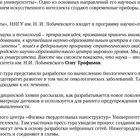
 и университеты». Одно из основных направлений его научных 
нием искусственного интеллекта создают современные приборы
ы», ННГУ им. Н. И. Лобачевского входит в программу научно-п
ауки и технологий – прекрасная идея, призванная привлечь вним
дованиям, к крупнейшим научно-образовательным центрам в сам
ситеты”, вошёл в федеральную программу стратегического ака
родского научно-образовательного центра мирового уровня. Мы
х университета. Вместе мы сможем показать, что наука – это 
ситета им. Н.И. Лобачевского
Олег Трофимов
.
ура представили разработки по вычислению биологического воз
едотвратят развитие в том числе онкологических заболеваний. Т
одходами к их лечению.
ицинской химии рассказали, как разрабатывается новое поколен
 матрицы датчиков и используется для раннего предупреждения
омышленности.
ьного центра «Физика твердотельных наноструктур» Университет
теллекта. Там участники пресс-тура увидели процесс создания 
. могут лечь в основу разработки нейронных сетей. Нижегородс
ность и соединяют в схемы.