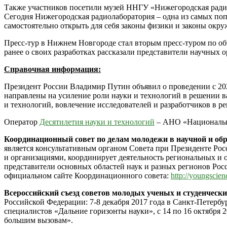
Также участников посетили музей ННГУ «Нижегородская радио
Сегодня Нижегородская радиолаборатория – одна из самых поп
самостоятельно открыть для себя законы физики и законы окр
Пресс-тур в Нижнем Новгороде стал вторым пресс-туром по об
ранее о своих разработках рассказали представители научных
Справочная информация:
Президент России Владимир Путин объявил о проведении с 20
направлены на усиление роли науки и технологий в решении 
и технологий, вовлечение исследователей и разработчиков в 
Оператор
Десятилетия науки и технологий
– АНО «Национальн
Координационный совет по делам молодежи в научной и обр
является консультативным органом Совета при Президенте Ро
и организациями, координирует деятельность региональных и
представители основных областей наук и разных регионов Рос
официальном сайте Координационного совета:
http://youngscien
Всероссийский съезд советов молодых ученых и студенческ
Российской Федерации: 7-8 декабря 2017 года в Санкт-Петербу
специалистов «Дальние горизонты науки», с 14 по 16 октября
большим вызовам».