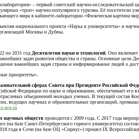
лаборатория» – первый советский научно-исследовательский це
улярных «троп» научно-популярного туризма. Её посетители уз
ужающего мира в кабинете-лаборатории «Физическая картина мир
ъектам национального проекта «Наука и университеты» и научн
 организаций Москвы и Дубны.
22 по 2031 год
Десятилетия науки и технологий
. Оно включает
важнейших задач развития общества и страны. Основные цели Де
решение важнейших задач страны и информирование людей о дос
ые приоритеты».
азовательной сферах Совета при Президенте Российской Фед
ссийской Федерации по науке и образованию, обеспечивает ег
 отраслевых объединений молодых ученых. В текущий состав Ко
сии, ведущих научных и образовательных организаций, промышле
ce.gov.ru
их научных обществ
проводится с 2009 года. С 2017 года меропр
рге (на базе Санкт-Петербургского горного университета) состо
 2018 года в Сочи (на базе ОЦ «Сириус») прошел IX Всероссийс