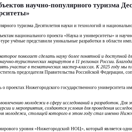
бъектов научно-популярного туризма Дес
ерситеты»
объектам национального проекта «Наука и университеты» и науч
-туре учёные представили уникальные разработки в области имп
 которое помогает сделать науку более понятной и доступной д
 научно-туристических маршрутов в 11 регионах России. Благод
ять участие в тематических мастер-классах. К 2025 году мы 
ститель председателя Правительства Российской Федерации, со
ть о проектах Нижегородского государственного университета им
вовлечению молодежи в сферу исследований и разработок. Для э
рсии и мероприятия, создаются условия для проведения исследо
ня молодежи, столицей которого в этом году стал именно Ниж
а мирового уровня «Нижегородский НОЦ», который является одн