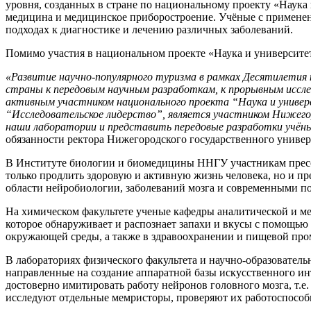
уровня, созданных в стране по национальному проекту «Наука
медицина и медицинское приборостроение. Учёные с примене
подходах к диагностике и лечению различных заболеваний.
Помимо участия в национальном проекте «Наука и университет
«Развитие научно-популярного туризма в рамках Десятилетия н
страны к передовым научным разработкам, к прорывным иссле
активным участником национального проекта “Наука и универ
“Исследовательское лидерство”, является участником Нижего
наши лаборатории и представить передовые разработки учёны
обязанности ректора Нижегородского государственного универ
В Институте биологии и биомедицины ННГУ участникам пресс-т
только продлить здоровую и активную жизнь человека, но и пр
области нейробиологии, заболеваний мозга и современными п
На химическом факультете ученые кафедры аналитической и мед
которое обнаруживает и распознает запахи и вкусы с помощью
окружающей среды, а также в здравоохранении и пищевой пр
В лабораториях физического факультета и научно-образовател
направленные на создание аппаратной базы искусственного ин
достоверно имитировать работу нейронов головного мозга, т.е
исследуют отдельные мемристоры, проверяют их работоспособ