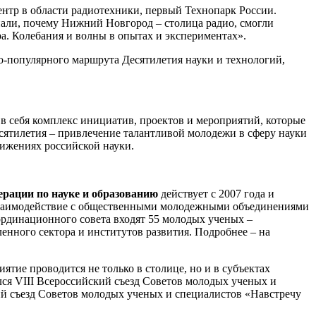
нтр в области радиотехники, первый Технопарк России.
нали, почему Нижний Новгород – столица радио, смогли
а. Колебания и волны в опытах и экспериментах».
о-популярного маршрута Десятилетия науки и технологий,
 в себя комплекс инициатив, проектов и мероприятий, которые
сятилетия – привлечение талантливой молодежи в сферу науки
тижениях российской науки.
ерации по науке и образованию
действует с 2007 года и
о взаимодействие с общественными молодежными объединениями
ординационного совета входят 55 молодых ученых –
нного сектора и институтов развития. Подробнее – на
иятие проводится не только в столице, но и в субъектах
ялся VIII Всероссийский съезд Советов молодых ученых и
кий съезд Советов молодых ученых и специалистов «Навстречу