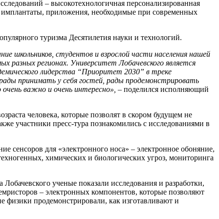
исследований – высокотехнологичная персонализированная
, имплантаты, приложения, необходимые при современных
опулярного туризма Десятилетия науки и технологий.
ание школьников, студентов и взрослой части населения нашей
ых разных регионах. Университет Лобачевского является
демического лидерства “Приоритет 2030” в треке
 рады принимать у себя гостей, рады продемонстрировать
очень важно и очень интересно»,
– поделился исполняющий
раста человека, которые позволят в скором будущем не
акже участники пресс-тура познакомились с исследованиями в
ие сенсоров для «электронного носа» – электронное обоняние,
 техногенных, химических и биологических угроз, мониторинга
а Лобачевского ученые показали исследования и разработки,
мемристоров – электронных компонентов, которые позволяют
кие физики продемонстрировали, как изготавливают и