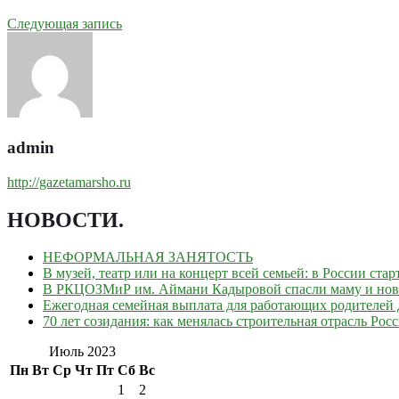
Следующая запись
admin
http://gazetamarsho.ru
НОВОСТИ
.
НЕФОРМАЛЬНАЯ ЗАНЯТОСТЬ
В музей, театр или на концерт всей семьей: в России ст
В РКЦОЗМиР им. Аймани Кадыровой спасли маму и но
Ежегодная семейная выплата для работающих родителей д
70 лет созидания: как менялась строительная отрасль Рос
Июль 2023
Пн
Вт
Ср
Чт
Пт
Сб
Вс
1
2