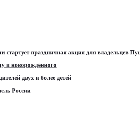
оссии стартует праздничная акция для владельцев 
у и новорождённого
телей двух и более детей
асль России