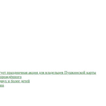
артует праздничная акция для владельцев Пушкинской карты
ворождённого
вух и более детей
сии