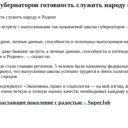
бернаторов готовность служить народу 
ел встречу с выпускниками так называемой школы губернаторо
 Родине, личные данные, способности и потенциал выпускников в
и даже бывшие заслуги, а личные данные, способности и потенци
е и Родине», — сказал он.
ров стали главами регионов, 5 человек были назначены федерал
ркнул, что выпускники школы успешно трудятся в обеих палатах
 городов.
одчеркнул: «Экономика, право и социология — на мой взгляд,
 очень четкую и точную оценку качеств, необходимых каждому 
астающее поколение с радостью – SuperJob