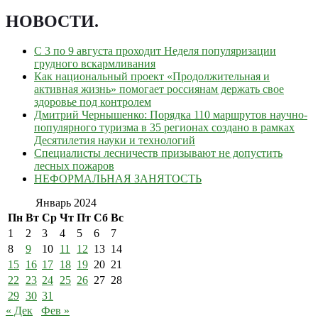
НОВОСТИ
.
С 3 по 9 августа проходит Неделя популяризации
грудного вскармливания
Как национальный проект «Продолжительная и
активная жизнь» помогает россиянам держать свое
здоровье под контролем
Дмитрий Чернышенко: Порядка 110 маршрутов научно-
популярного туризма в 35 регионах создано в рамках
Десятилетия науки и технологий
Специалисты лесничеств призывают не допустить
лесных пожаров
НЕФОРМАЛЬНАЯ ЗАНЯТОСТЬ
Январь 2024
Пн
Вт
Ср
Чт
Пт
Сб
Вс
1
2
3
4
5
6
7
8
9
10
11
12
13
14
15
16
17
18
19
20
21
22
23
24
25
26
27
28
29
30
31
« Дек
Фев »