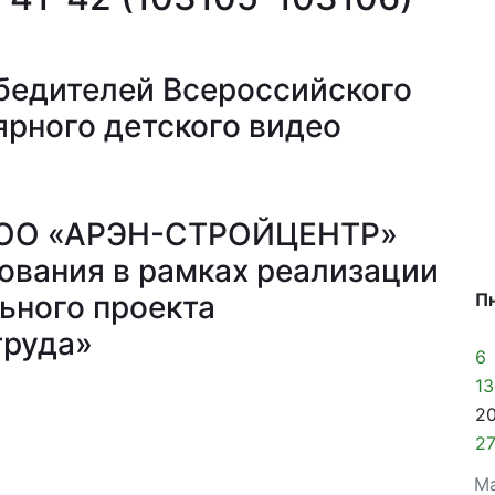
бедителей Всероссийского
ярного детского видео
ООО «АРЭН-СТРОЙЦЕНТР»
ования в рамках реализации
ьного проекта
П
труда»
6
13
2
2
М