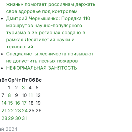
жизнь» помогает россиянам держать
свое здоровье под контролем
Дмитрий Чернышенко: Порядка 110
маршрутов научно-популярного
туризма в 35 регионах создано в
рамках Десятилетия науки и
технологий
Специалисты лесничеств призывают
не допустить лесных пожаров
НЕФОРМАЛЬНАЯ ЗАНЯТОСТЬ
н
Вт
Ср
Чт
Пт
Сб
Вс
1
2
3
4
5
7
8
9
10
11
12
14
15
16
17
18
19
0
21
22
23
24
25
26
7
28
29
30
31
ай 2024