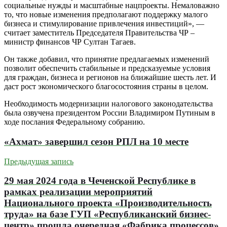
социальные нужды и масштабные нацпроекты. Немаловажно
то, что новые изменения предполагают поддержку малого
бизнеса и стимулирование привлечения инвестиций», —
считает заместитель Председателя Правительства ЧР –
министр финансов ЧР Султан Тагаев.
Он также добавил, что принятие предлагаемых изменений
позволит обеспечить стабильные и предсказуемые условия
для граждан, бизнеса и регионов на ближайшие шесть лет. И
даст рост экономического благосостояния страны в целом.
Необходимость модернизации налогового законодательства
была озвучена президентом России Владимиром Путиным в
ходе послания Федеральному собранию.
«Ахмат» завершил сезон РПЛ на 10 месте
Предыдущая запись
29 мая 2024 года в Чеченской Республике в
рамках реализации мероприятий
Национального проекта «Производительность
труда» на базе ГУП «Республиканский бизнес-
центр» прошла очередная «Фабрика процессов»