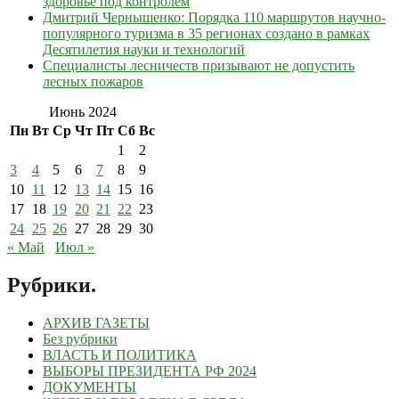
здоровье под контролем
Дмитрий Чернышенко: Порядка 110 маршрутов научно-
популярного туризма в 35 регионах создано в рамках
Десятилетия науки и технологий
Специалисты лесничеств призывают не допустить
лесных пожаров
Июнь 2024
Пн
Вт
Ср
Чт
Пт
Сб
Вс
1
2
3
4
5
6
7
8
9
10
11
12
13
14
15
16
17
18
19
20
21
22
23
24
25
26
27
28
29
30
« Май
Июл »
Рубрики
.
АРХИВ ГАЗЕТЫ
Без рубрики
ВЛАСТЬ И ПОЛИТИКА
ВЫБОРЫ ПРЕЗИДЕНТА РФ 2024
ДОКУМЕНТЫ