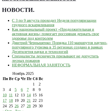
НОВОСТИ
.
С 3 по 9 августа проходит Неделя популяризации
грудного вскармливания
Как национальный проект «Продолжительная и
активная жизнь» помогает россиянам держать свое
здоровье под контролем
Дмитрий Чернышенко: Порядка 110 маршрутов научно-
популярного туризма в 35 регионах создано в рамках
Десятилетия науки и технологий
Специалисты лесничеств призывают не допустить
лесных пожаров
НЕФОРМАЛЬНАЯ ЗАНЯТОСТЬ
Ноябрь 2025
Пн
Вт
Ср
Чт
Пт
Сб
Вс
1
2
3
4
5
6
7
8
9
10
11
12
13
14
15
16
17
18
19
20
21
22
23
24
25
26
27
28
29
30