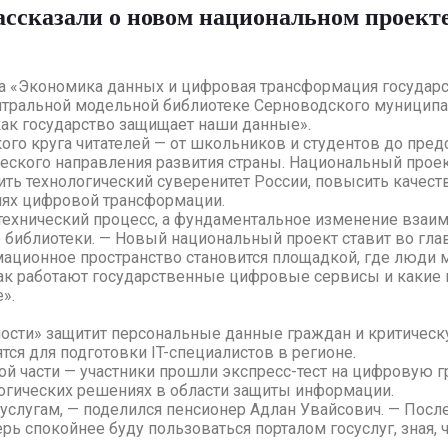
ассказали о новом национальном проекте
а «Экономика данных и цифровая трансформация государс
нтральной модельной библиотеке Серноводского муниципал
как государство защищает наши данные».
го круга читателей — от школьников и студентов до пред
ического направления развития страны. Национальный про
ь технологический суверенитет России, повысить качеств
иях цифровой трансформации.
технический процесс, а фундаментальное изменение взаим
 библиотеки. — Новый национальный проект ставит во гла
ационное пространство становится площадкой, где люди м
как работают государственные цифровые сервисы и какие
».
ности» защитит персональные данные граждан и критичес
ся для подготовки IT-специалистов в регионе.
й части — участники прошли экспресс-тест на цифровую г
логических решениях в области защиты информации.
услугам, — поделился пенсионер Адлан Увайсович. — Посл
ь спокойнее буду пользоваться порталом госуслуг, зная, ч