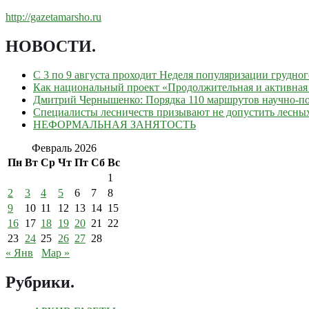
http://gazetamarsho.ru
НОВОСТИ
.
С 3 по 9 августа проходит Неделя популяризации грудно
Как национальный проект «Продолжительная и активная 
Дмитрий Чернышенко: Порядка 110 маршрутов научно-поп
Специалисты лесничеств призывают не допустить лесны
НЕФОРМАЛЬНАЯ ЗАНЯТОСТЬ
Февраль 2026
Пн
Вт
Ср
Чт
Пт
Сб
Вс
1
2
3
4
5
6
7
8
9
10
11
12
13
14
15
16
17
18
19
20
21
22
23
24
25
26
27
28
« Янв
Мар »
Рубрики
.