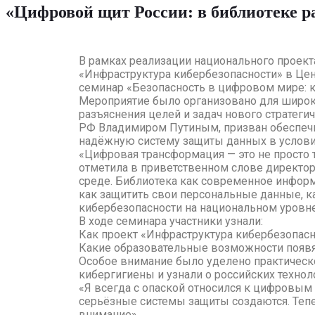
«Цифровой щит России: в библиотеке р
В рамках реализации национального проект
«Инфраструктура кибербезопасности» в Це
семинар «Безопасность в цифровом мире: 
Мероприятие было организовано для широко
разъяснения целей и задач нового стратег
РФ Владимиром Путиным, призван обеспечит
надёжную систему защиты данных в услов
«Цифровая трансформация — это не просто 
отметила в приветственном слове директор
среде. Библиотека как современное информ
как защитить свои персональные данные, 
кибербезопасности на национальном уровне
В ходе семинара участники узнали:
Как проект «Инфраструктура кибербезопас
Какие образовательные возможности появят
Особое внимание было уделено практическо
кибергигиены и узнали о российских техно
«Я всегда с опаской относился к цифровым 
серьёзные системы защиты создаются. Тепер
внимание».