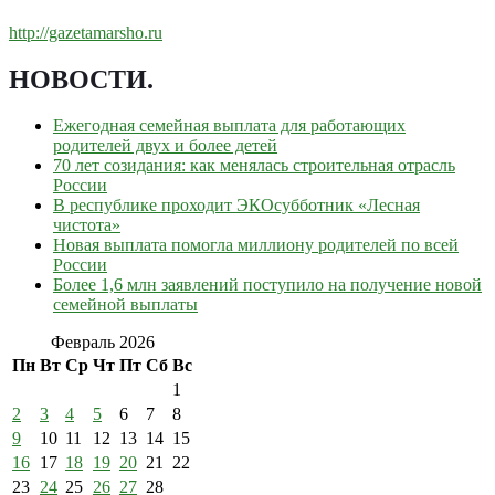
http://gazetamarsho.ru
НОВОСТИ
.
Ежегодная семейная выплата для работающих
родителей двух и более детей
70 лет созидания: как менялась строительная отрасль
России
В республике проходит ЭКОсубботник «Лесная
чистота»
Новая выплата помогла миллиону родителей по всей
России
Более 1,6 млн заявлений поступило на получение новой
семейной выплаты
Февраль 2026
Пн
Вт
Ср
Чт
Пт
Сб
Вс
1
2
3
4
5
6
7
8
9
10
11
12
13
14
15
16
17
18
19
20
21
22
23
24
25
26
27
28