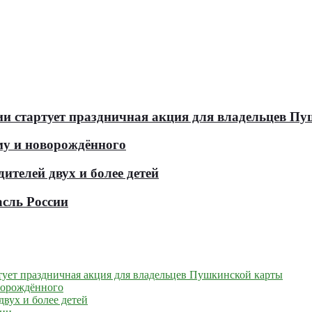
оссии стартует праздничная акция для владельцев 
у и новорождённого
телей двух и более детей
асль России
артует праздничная акция для владельцев Пушкинской карты
ворождённого
вух и более детей