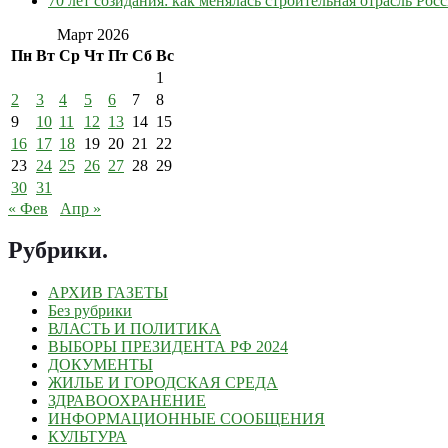
70 лет созидания: как менялась строительная отрасль Рос
Март 2026
Пн
Вт
Ср
Чт
Пт
Сб
Вс
1
2
3
4
5
6
7
8
9
10
11
12
13
14
15
16
17
18
19
20
21
22
23
24
25
26
27
28
29
30
31
« Фев
Апр »
Рубрики
.
АРХИВ ГАЗЕТЫ
Без рубрики
ВЛАСТЬ И ПОЛИТИКА
ВЫБОРЫ ПРЕЗИДЕНТА РФ 2024
ДОКУМЕНТЫ
ЖИЛЬЕ И ГОРОДСКАЯ СРЕДА
ЗДРАВООХРАНЕНИЕ
ИНФОРМАЦИОННЫЕ СООБЩЕНИЯ
КУЛЬТУРА