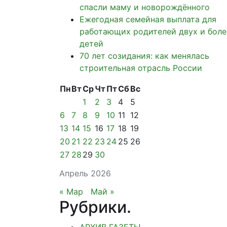
спасли маму и новорождённого
Ежегодная семейная выплата для
работающих родителей двух и боле
детей
70 лет созидания: как менялась
строительная отрасль России
Пн
Вт
Ср
Чт
Пт
Сб
Вс
1
2
3
4
5
6
7
8
9
10
11
12
13
14
15
16
17
18
19
20
21
22
23
24
25
26
27
28
29
30
Апрель 2026
« Мар
Май »
Рубрики
.
АРХИВ ГАЗЕТЫ