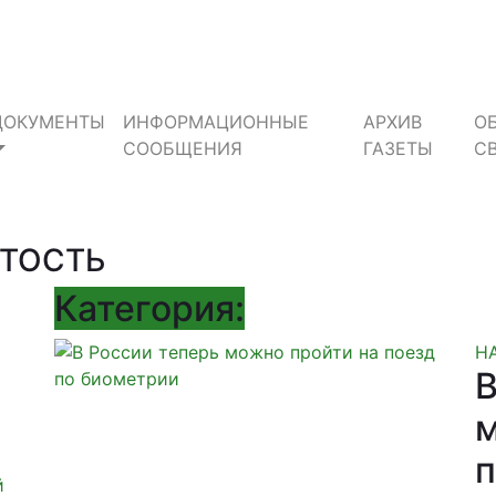
ДОКУМЕНТЫ
ИНФОРМАЦИОННЫЕ
АРХИВ
О
СООБЩЕНИЯ
ГАЗЕТЫ
С
ТОСТЬ
Категория:
Н
В
м
п
й