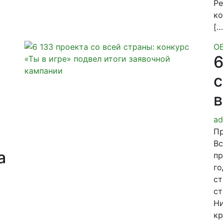
Ре
ко
[…
О
6
с
в
ad
Пр
Вс
а
пр
го
ст
ст
Ни
кр