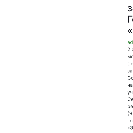
з
Г
«
ad
2 
ме
ф
за
Со
на
уч
Се
ре
(Я
Го
«Э