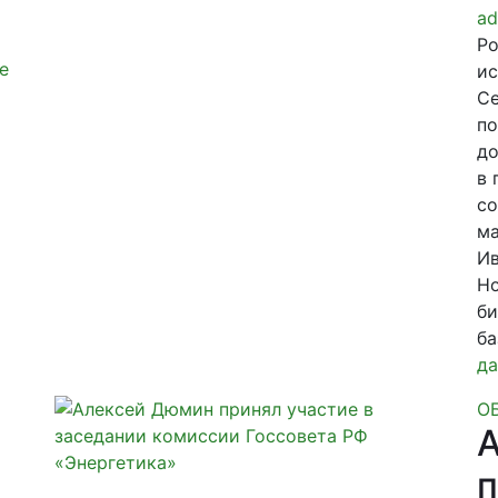
ad
Ро
е
ис
Се
по
до
в 
со
ма
Ив
Но
би
ба
да
О
п