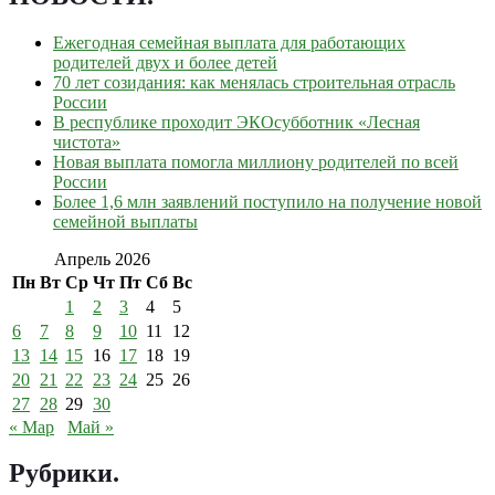
Ежегодная семейная выплата для работающих
родителей двух и более детей
70 лет созидания: как менялась строительная отрасль
России
В республике проходит ЭКОсубботник «Лесная
чистота»
Новая выплата помогла миллиону родителей по всей
России
Более 1,6 млн заявлений поступило на получение новой
семейной выплаты
Апрель 2026
Пн
Вт
Ср
Чт
Пт
Сб
Вс
1
2
3
4
5
6
7
8
9
10
11
12
13
14
15
16
17
18
19
20
21
22
23
24
25
26
27
28
29
30
« Мар
Май »
Рубрики
.