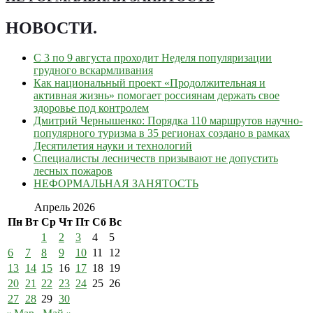
НОВОСТИ
.
С 3 по 9 августа проходит Неделя популяризации
грудного вскармливания
Как национальный проект «Продолжительная и
активная жизнь» помогает россиянам держать свое
здоровье под контролем
Дмитрий Чернышенко: Порядка 110 маршрутов научно-
популярного туризма в 35 регионах создано в рамках
Десятилетия науки и технологий
Специалисты лесничеств призывают не допустить
лесных пожаров
НЕФОРМАЛЬНАЯ ЗАНЯТОСТЬ
Апрель 2026
Пн
Вт
Ср
Чт
Пт
Сб
Вс
1
2
3
4
5
6
7
8
9
10
11
12
13
14
15
16
17
18
19
20
21
22
23
24
25
26
27
28
29
30