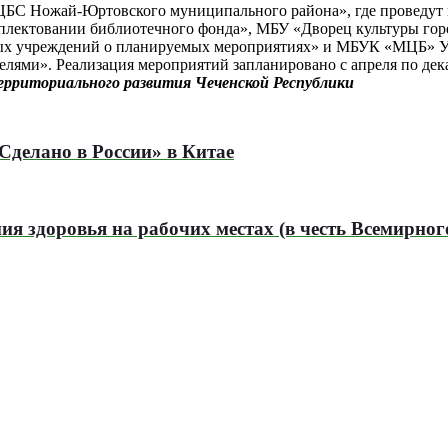
ЦБС Ножай-Юртовского муниципального района», где проведут 
омплектовании библиотечного фонда», МБУ «Дворец культуры г
вых учреждений о планируемых мероприятиях» и МБУК «МЦБ» 
лями». Реализация мероприятий запланировано с апреля по дека
ерриториального развития Чеченской Республики
Сделано в России» в Китае
 здоровья на рабочих местах (в честь Всемирного