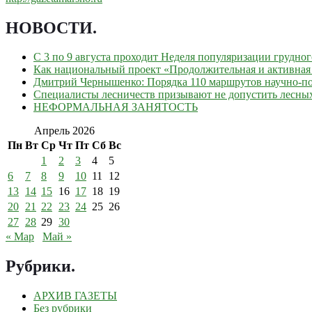
НОВОСТИ
.
С 3 по 9 августа проходит Неделя популяризации грудно
Как национальный проект «Продолжительная и активная 
Дмитрий Чернышенко: Порядка 110 маршрутов научно-поп
Специалисты лесничеств призывают не допустить лесны
НЕФОРМАЛЬНАЯ ЗАНЯТОСТЬ
Апрель 2026
Пн
Вт
Ср
Чт
Пт
Сб
Вс
1
2
3
4
5
6
7
8
9
10
11
12
13
14
15
16
17
18
19
20
21
22
23
24
25
26
27
28
29
30
« Мар
Май »
Рубрики
.
АРХИВ ГАЗЕТЫ
Без рубрики