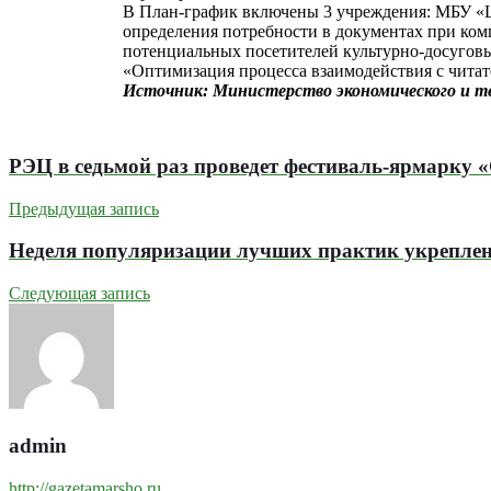
В План-график включены 3 учреждения: МБУ «
определения потребности в документах при к
потенциальных посетителей культурно-досуго
«Оптимизация процесса взаимодействия с читате
Источник: Министерство экономического и т
РЭЦ в седьмой раз проведет фестиваль-ярмарку «
Предыдущая запись
Неделя популяризации лучших практик укрепления
Следующая запись
admin
http://gazetamarsho.ru