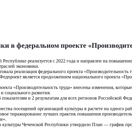
ки в федеральном проекте «Производите
 Республике реализуется с 2022 года и направлен на повышение
траслей экономики.
артовала реализация федерального проекта «Производительность
. Федпроект является продолжением национального проекта «Про
проекта «Производительность труда» внесены изменения, которы
 и социального развития.
 показателям и 2 результатам для всех регионов Российской Фед
чества посещений организаций культуры в расчете на одного ра
ссовое тиражирование лучших практик повышения производительн
е».
о культуры Чеченской Республики утвердило План — график пр