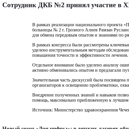
Сотрудник ДКБ №2 принял участие в XI
В рамках реализации национального проекта «
больницы № 2 г. Грозного Алиев Рамзан Руслан
для обмена передовым опытом и знаниями по р
В рамках конгресса были рассмотрены ключевые
уделено инструментальным методам обследовани
повышения точности и эффективности лечения.
Отдельное внимание было уделено анализу оши
активно обменивались опытом и предлагали пут
Значительная часть дискуссий была посвящена п
организаторов к освещению проблематики, охват
Внедрение полученных знаний и навыков позв
помощь, максимально приближенную к лучшим 
Источник: Министерство здравоохранения Чече
Новый сезон «Дня цифры»: в детских лагерях об