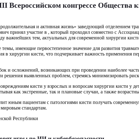
II Всероссийском конгрессе Общества к
Продолжительная и активная жизнь» заведующий отделением тра
ович принял участие в , который проходил совместно с Ассоциа
яду важнейших тем, актуальных для современной хирургии кист
 темы, имеющие первостепенное значение для развития травма
я в хирургии кисти, что подчеркивает важность применения пе
бок и осложнений, возникающих при проведении наиболее часты
и решения выявленных проблем, стремясь минимизировать риски
овреждениям кисти у взрослых и вопросам хирургии кисти у дет
ывая как экстренные, так и плановые случаи, а также возрастн
олит юным пациентам с патологиями кисти получать современ
мировым стандартам.
нской Республики
новят игры по ИИ и кибербезопасности