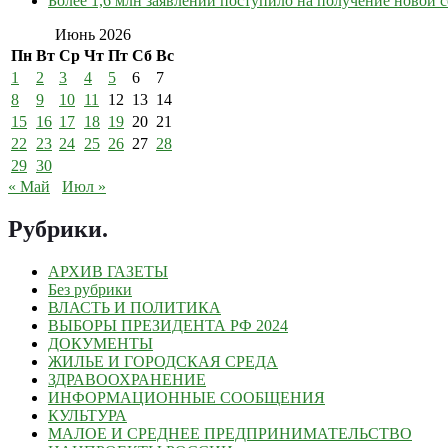
Более 1,6 млн заявлений поступило на получение новой
Июнь 2026
Пн
Вт
Ср
Чт
Пт
Сб
Вс
1
2
3
4
5
6
7
8
9
10
11
12
13
14
15
16
17
18
19
20
21
22
23
24
25
26
27
28
29
30
« Май
Июл »
Рубрики
.
АРХИВ ГАЗЕТЫ
Без рубрики
ВЛАСТЬ И ПОЛИТИКА
ВЫБОРЫ ПРЕЗИДЕНТА РФ 2024
ДОКУМЕНТЫ
ЖИЛЬЕ И ГОРОДСКАЯ СРЕДА
ЗДРАВООХРАНЕНИЕ
ИНФОРМАЦИОННЫЕ СООБЩЕНИЯ
КУЛЬТУРА
МАЛОЕ И СРЕДНЕЕ ПРЕДПРИНИМАТЕЛЬСТВО