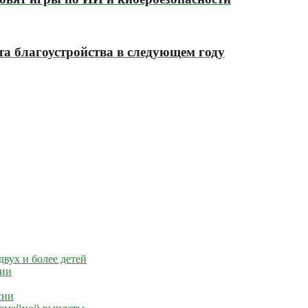
а благоустройства в следующем году
вух и более детей
сии
сии