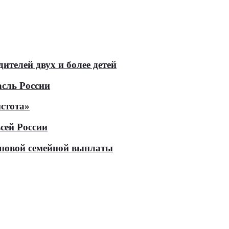
телей двух и более детей
асль России
стота»
сей России
е новой семейной выплаты