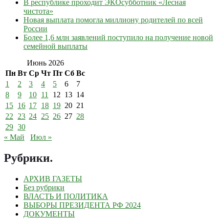
В республике проходит ЭКОсубботник «Лесная
чистота»
Новая выплата помогла миллиону родителей по всей
России
Более 1,6 млн заявлений поступило на получение новой
семейной выплаты
Июнь 2026
Пн
Вт
Ср
Чт
Пт
Сб
Вс
1
2
3
4
5
6
7
8
9
10
11
12
13
14
15
16
17
18
19
20
21
22
23
24
25
26
27
28
29
30
« Май
Июл »
Рубрики
.
АРХИВ ГАЗЕТЫ
Без рубрики
ВЛАСТЬ И ПОЛИТИКА
ВЫБОРЫ ПРЕЗИДЕНТА РФ 2024
ДОКУМЕНТЫ