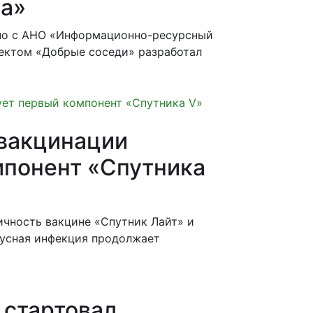
ва»
но с АНО «Информационно-ресурсный
ектом «Добрые соседи» разработал
евакцинации
мпонент «Спутника
чность вакцине «Спутник Лайт» и
русная инфекция продолжает
 стартовал