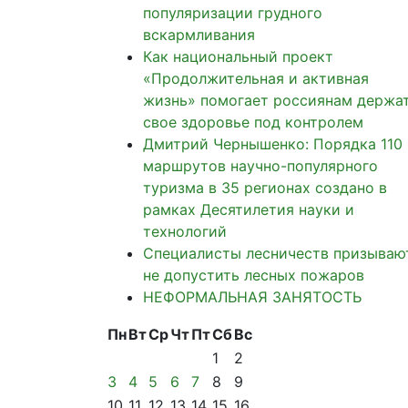
популяризации грудного
вскармливания
Как национальный проект
«Продолжительная и активная
жизнь» помогает россиянам держа
свое здоровье под контролем
Дмитрий Чернышенко: Порядка 110
маршрутов научно-популярного
туризма в 35 регионах создано в
рамках Десятилетия науки и
технологий
Специалисты лесничеств призываю
не допустить лесных пожаров
НЕФОРМАЛЬНАЯ ЗАНЯТОСТЬ
Пн
Вт
Ср
Чт
Пт
Сб
Вс
1
2
3
4
5
6
7
8
9
10
11
12
13
14
15
16