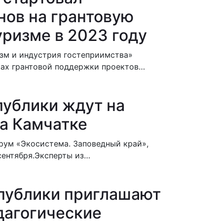
нов на грантовую
уризме в 2023 году
изм и индустрия гостеприимства»
мках грантовой поддержки проектов…
ублики ждут на
а Камчатке
рум «Экосистема. Заповедный край»,
 сентября.Эксперты из…
публики приглашают
дагогические