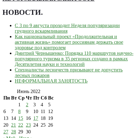
НОВОСТИ
.
С 3 по 9 августа проходит Неделя популяризации
грудного вскармливания
Как национальный проект «Продолжительная и
активная жизнь» помогает россиянам держать свое
здоровье под контролем
Дмитрий Чернышенко: Порядка 110 маршрутов научно-
популярного туризма в 35 регионах создано в рамках
Десятилетия науки и технологий
Специалисты лесничеств призывают не допустить
лесных пожаров
НЕФОРМАЛЬНАЯ ЗАНЯТОСТЬ
Июнь 2022
Пн
Вт
Ср
Чт
Пт
Сб
Вс
1
2
3
4
5
6
7
8
9
10
11
12
13
14
15
16
17
18
19
20
21
22
23
24
25
26
27
28
29
30