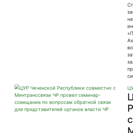
Сп
за
на
ин
«П
Ах
во
за
за
пр
си
Ц
Ц
Р
с
М