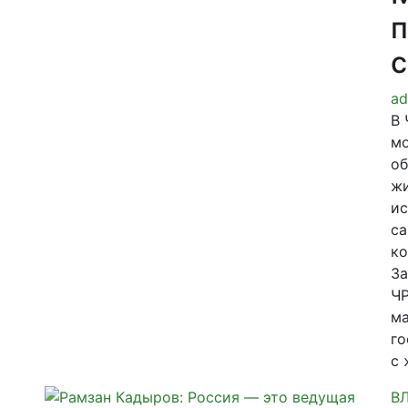
п
с
ad
В 
мо
об
жи
ис
са
ко
За
ЧР
ма
го
с 
В