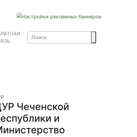
БРАТНАЯ
ВЯЗЬ
УР
УР Чеченской
еспублики и
Министерство