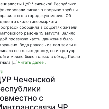
ециалисты ЦУР Чеченской Республики
фиксировали сигнал о прорыве трубы и
правили его в городскую мэрию. Об
циденте около гипермаркета
рогресс» сообщили в соцсетях жители
матовского района 15 августа. Залило
дой проезжую часть, движение было
труднено. Вода рвалась из-под земли и
ливала не только дорогу, но и тротуар,
ойти можно было только в обход. После
гнала […]
Читать далее
.
УР
УР Чеченской
еспублики
овместно с
интранссвязи ЧР