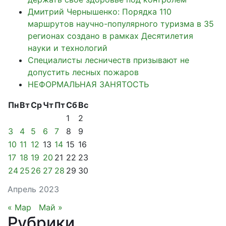
Дмитрий Чернышенко: Порядка 110
маршрутов научно-популярного туризма в 35
регионах создано в рамках Десятилетия
науки и технологий
Специалисты лесничеств призывают не
допустить лесных пожаров
НЕФОРМАЛЬНАЯ ЗАНЯТОСТЬ
Пн
Вт
Ср
Чт
Пт
Сб
Вс
1
2
3
4
5
6
7
8
9
10
11
12
13
14
15
16
17
18
19
20
21
22
23
24
25
26
27
28
29
30
Апрель 2023
« Мар
Май »
Рубрики
.