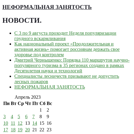
НЕФОРМАЛЬНАЯ ЗАНЯТОСТЬ
НОВОСТИ
.
С 3 по 9 августа проходит Неделя популяризации
грудного вскармливания
Как национальный проект «Продолжительная и
активная жизнь» помогает россиянам держать свое
здоровье под контролем
Дмитрий Чернышенко: Порядка 110 маршрутов научно-
популярного туризма в 35 регионах создано в рамках
Десятилетия науки и технологий
Специалисты лесничеств призывают не допустить
лесных пожаров
НЕФОРМАЛЬНАЯ ЗАНЯТОСТЬ
Апрель 2023
Пн
Вт
Ср
Чт
Пт
Сб
Вс
1
2
3
4
5
6
7
8
9
10
11
12
13
14
15
16
17
18
19
20
21
22
23