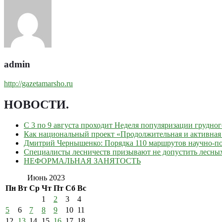
admin
http://gazetamarsho.ru
НОВОСТИ
.
С 3 по 9 августа проходит Неделя популяризации грудно
Как национальный проект «Продолжительная и активная 
Дмитрий Чернышенко: Порядка 110 маршрутов научно-поп
Специалисты лесничеств призывают не допустить лесны
НЕФОРМАЛЬНАЯ ЗАНЯТОСТЬ
Июнь 2023
Пн
Вт
Ср
Чт
Пт
Сб
Вс
1
2
3
4
5
6
7
8
9
10
11
12
13
14
15
16
17
18