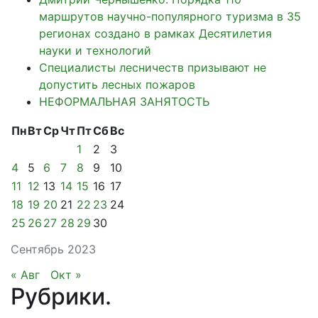
маршрутов научно-популярного туризма в 35
регионах создано в рамках Десятилетия
науки и технологий
Специалисты лесничеств призывают не
допустить лесных пожаров
НЕФОРМАЛЬНАЯ ЗАНЯТОСТЬ
Пн
Вт
Ср
Чт
Пт
Сб
Вс
1
2
3
4
5
6
7
8
9
10
11
12
13
14
15
16
17
18
19
20
21
22
23
24
25
26
27
28
29
30
Сентябрь 2023
« Авг
Окт »
Рубрики
.