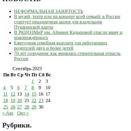
НЕФОРМАЛЬНАЯ ЗАНЯТОСТЬ
В музей, театр или на концерт всей семьей: в России
стартует праздничная акция для владельцев
Пушкинской карты
В РКЦОЗМиР им. Аймани Кадыровой спасли маму и
новорождённого
Ежегодная семейная выплата для работающих
родителей двух и более детей
70 лет созидания: как менялась строительная отрасль
России
Сентябрь 2023
Пн
Вт
Ср
Чт
Пт
Сб
Вс
1
2
3
4
5
6
7
8
9
10
11
12
13
14
15
16
17
18
19
20
21
22
23
24
25
26
27
28
29
30
« Авг
Окт »
Рубрики
.