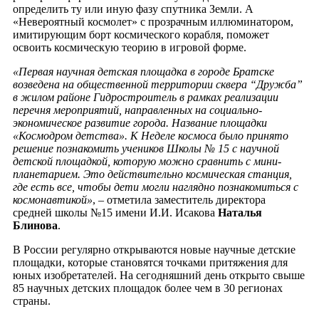
определить ту или иную фазу спутника Земли. А
«Невероятный космолет» с прозрачным иллюминатором,
имитирующим борт космического корабля, поможет
освоить космическую теорию в игровой форме.
«Первая научная детская площадка в городе Братске
возведена на общественной территории сквера “Дружба”
в жилом районе Гидростроитель в рамках реализации
перечня мероприятий, направленных на социально-
экономическое развитие города. Название площадки
«Космодром детства». К Неделе космоса было принято
решение познакомить учеников Школы № 15 с научной
детской площадкой, которую можно сравнить с мини-
планетарием. Это действительно космическая станция,
где есть все, чтобы дети могли наглядно познакомиться с
космонавтикой»
, – отметила заместитель директора
средней школы №15 имени И.И. Исакова
Наталья
Блинова
.
В России регулярно открываются новые научные детские
площадки, которые становятся точками притяжения для
юных изобретателей. На сегодняшний день открыто свыше
85 научных детских площадок более чем в 30 регионах
страны.