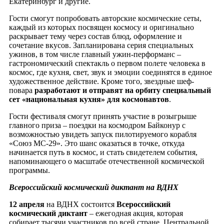
Екатеринбург и другие.
Гости смогут попробовать авторские космические сеты,
каждый из которых посвящен космосу и оригинально
раскрывает тему через состав блюд, оформление и
сочетание вкусов. Запланирована серия специальных
ужинов, в том числе главный ужин-перформанс –
гастрономический спектакль о первом полете человека в
космос, где кухня, свет, звук и эмоции соединятся в единое
художественное действие. Кроме того, звездные шеф-
повара
разработают и отправят на орбиту специальный
сет «национальная кухня» для космонавтов
.
Гости фестиваля смогут принять участие в розыгрыше
главного приза – поездки на космодром Байконур с
возможностью увидеть запуск пилотируемого корабля
«Союз МС-29». Это шанс оказаться в точке, откуда
начинается путь в космос, и стать свидетелем события,
напоминающего о масштабе отечественной космической
программы.
Всероссийский космический диктант на ВДНХ
12 апреля
на ВДНХ состоится
Всероссийский
космический диктант
– ежегодная акция, которая
собирает тысячи участников по всей стране. Центральной