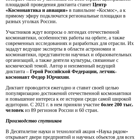
площадкой проведения диктанта станет
Центр
«Космонавтика и авиация»
в павильоне «Космос», а к
прямому эфиру подключатся региональные площадки в
разных уголках России.
Участников ждут вопросы о легендах отечественной
космонавтики, особенностях работы на орбите, а также
современных исследованиях и разработках для отрасли. Их
зададут ведущие эксперты в области астрономии и
космонавтики, представители научных и образовательных
организаций, а также деятели культуры, связанные с
космической темой. Автор и неизменный ведущий
диктанта –
Герой Российской Федерации, летчик-
космонавт Федор Юрчихин
.
Диктант проводится ежегодно и ставит своей целью
популяризацию достижений отечественной космонавтики
и повышение интереса к ее истории среди самой широкой
аудитории. С 2021 г. в нем приняли участие
более 200 тыс.
человек
из 89 регионов России и 60 стран.
Производство спутников
В Десятилетие науки и технологий акция «Наука рядом»
открывает двери предприятий и научных объектов для всех