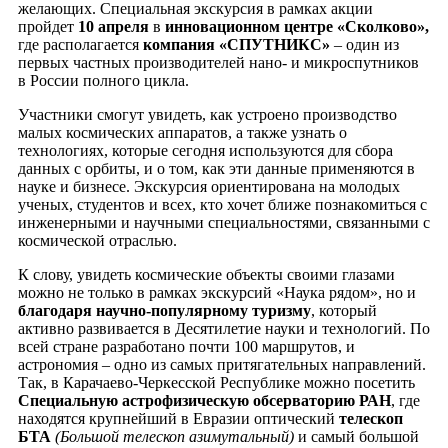
желающих. Специальная экскурсия в рамках акции
пройдет
10 апреля
в
инновационном центре «Сколково»,
где располагается
компания «СПУТНИКС»
– один из
первых частных производителей нано- и микроспутников
в России полного цикла.
Участники смогут увидеть, как устроено производство
малых космических аппаратов, а также узнать о
технологиях, которые сегодня используются для сбора
данных с орбиты, и о том, как эти данные применяются в
науке и бизнесе. Экскурсия ориентирована на молодых
ученых, студентов и всех, кто хочет ближе познакомиться с
инженерными и научными специальностями, связанными с
космической отраслью.
К слову, увидеть космические объекты своими глазами
можно не только в рамках экскурсий «Наука рядом», но и
благодаря научно-популярному туризму
, который
активно развивается в Десятилетие науки и технологий. По
всей стране разработано почти 100 маршрутов, и
астрономия – одно из самых притягательных направлений.
Так, в Карачаево-Черкесской Республике можно посетить
Специальную астрофизическую обсерваторию РАН
, где
находятся крупнейший в Евразии оптический
телескоп
БТА
(Большой телескоп азимутальный)
и самый большой