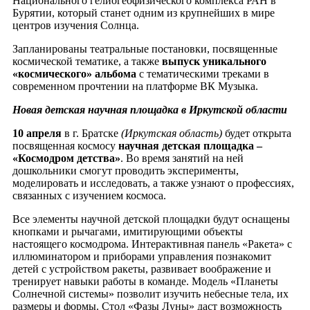
Национального гелиогеофизического комплекса РАН в
Бурятии, который станет одним из крупнейших в мире
центров изучения Солнца.
Запланированы театральные постановки, посвященные
космической тематике, а также
выпуск уникального
«космического» альбома
с тематическими треками в
современном прочтении на платформе ВК Музыка.
Новая детская научная площадка в Иркутской области
10 апреля
в г. Братске
(Иркутская область)
будет открыта
посвященная космосу
научная детская площадка –
«Космодром детства»
. Во время занятий на ней
дошкольники смогут проводить эксперименты,
моделировать и исследовать, а также узнают о профессиях,
связанных с изучением космоса.
Все элементы научной детской площадки будут оснащены
кнопками и рычагами, имитирующими объекты
настоящего космодрома. Интерактивная панель «Ракета» с
иллюминатором и приборами управления познакомит
детей с устройством ракеты, развивает воображение и
тренирует навыки работы в команде. Модель «Планеты
Солнечной системы» позволит изучить небесные тела, их
размеры и формы. Стол «Фазы Луны» даст возможность