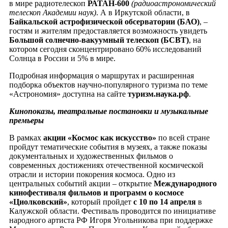
в мире радиотелескоп
РАТАН-600
(радиоастрономический
телескоп Академии наук)
. А в Иркутской области, в
Байкальской астрофизической обсерватории (БАО)
, –
гостям и жителям предоставляется возможность увидеть
Большой солнечно-вакуумный телескоп (БСВТ)
, на
котором сегодня сконцентрировано 60% исследований
Солнца в России и 5% в мире.
Подробная информация о маршрутах и расширенная
подборка объектов научно-популярного туризма по теме
«Астрономия» доступна на сайте
туризм.наука.рф
.
Кинопоказы, театральные постановки и музыкальные
премьеры
В рамках
акции «Космос как искусство»
по всей стране
пройдут тематические события в музеях, а также показы
документальных и художественных фильмов о
современных достижениях отечественной космической
отрасли и истории покорения космоса. Одно из
центральных событий акции – открытие
Международного
кинофестиваля фильмов и программ о космосе
«Циолковский»
, который пройдет
с 10 по 14 апреля
в
Калужской области. Фестиваль проводится по инициативе
народного артиста РФ Игоря Угольникова при поддержке