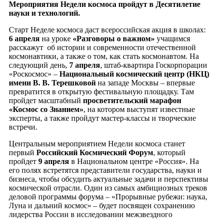
Мероприятия Недели космоса пройдут в Десятилетие
науки и технологий.
Старт Неделе космоса даст всероссийская акция в школах:
6 апреля
на уроке
«Разговоры о важном»
учащимся
расскажут об истории и современности отечественной
космонавтики, а также о том, как стать космонавтом. На
следующий день,
7 апреля
, штаб-квартира Госкорпорации
«Роскосмос» –
Национальный космический центр (НКЦ)
имени В. В. Терешковой
на западе Москвы – впервые
превратится в открытую фестивальную площадку. Там
пройдет масштабный
просветительский марафон
«Космос со Знанием»
, на котором выступят известные
эксперты, а также пройдут мастер-классы и творческие
встречи.
Центральным мероприятием Недели космоса станет
первый
Российский Космический Форум
, который
пройдет
9 апреля
в Национальном центре «Россия». На
его полях встретятся представители государства, науки и
бизнеса, чтобы обсудить актуальные задачи и перспективы
космической отрасли. Один из самых амбициозных треков
деловой программы форума – «Прорывные рубежи: наука,
Луна и дальний космос» – будет посвящен сохранению
лидерства России в исследовании межзвездного