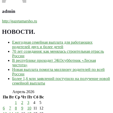
admin
http://gazetamarsho.ru
НОВОСТИ
.
Ежегодная семейная выплата для работающих
родителей двух и более детей
70 лет созидания: как менялась строительная отрасль
России
В республике проходит ЭКОсубботник «Лесная
чистота»
Новая выплата помогла миллиону родителей по всей
России
Более 1,6 млн заявлений поступило на получение новой
семейной выплаты
Апрель 2026
Пн
Вт
Ср
Чт
Пт
Сб
Вс
1
2
3
4
5
6
7
8
9
10
11
12