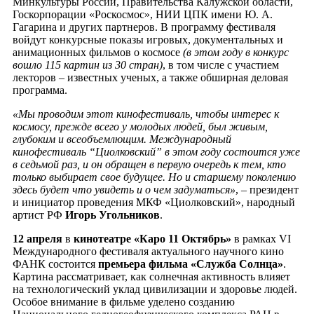
Минкультуры России, Правительства Калужской области,
Госкорпорации «Роскосмос», НИИ ЦПК имени Ю. А.
Гагарина и других партнеров. В программу фестиваля
войдут конкурсные показы игровых, документальных и
анимационных фильмов о космосе
(в этом году в конкурс
вошло 115 картин из 30 стран)
, в том числе с участием
лекторов – известных ученых, а также обширная деловая
программа.
«Мы проводим этот кинофестиваль, чтобы интерес к
космосу, прежде всего у молодых людей, был живым,
глубоким и всеобъемлющим. Международный
кинофестиваль “Циолковский” в этом году состоится уже
в седьмой раз, и он обращен в первую очередь к тем, кто
только выбирает свое будущее. Но и старшему поколению
здесь будет что увидеть и о чем задуматься»
, – президент
и инициатор проведения МКФ «Циолковский», народный
артист РФ
Игорь Угольников
.
12 апреля
в
кинотеатре «Каро 11 Октябрь»
в рамках VI
Международного фестиваля актуального научного кино
ФАНК состоится
премьера фильма «Служба Солнца»
.
Картина рассматривает, как солнечная активность влияет
на технологический уклад цивилизации и здоровье людей.
Особое внимание в фильме уделено созданию