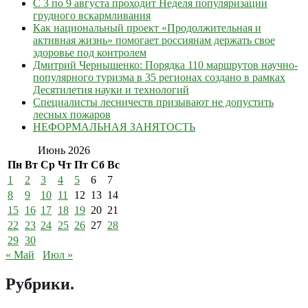
С 3 по 9 августа проходит Неделя популяризации
грудного вскармливания
Как национальный проект «Продолжительная и
активная жизнь» помогает россиянам держать свое
здоровье под контролем
Дмитрий Чернышенко: Порядка 110 маршрутов научно-
популярного туризма в 35 регионах создано в рамках
Десятилетия науки и технологий
Специалисты лесничеств призывают не допустить
лесных пожаров
НЕФОРМАЛЬНАЯ ЗАНЯТОСТЬ
Июнь 2026
Пн
Вт
Ср
Чт
Пт
Сб
Вс
1
2
3
4
5
6
7
8
9
10
11
12
13
14
15
16
17
18
19
20
21
22
23
24
25
26
27
28
29
30
« Май
Июл »
Рубрики
.