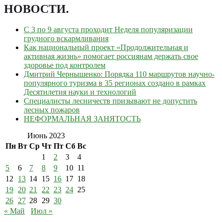
НОВОСТИ
.
С 3 по 9 августа проходит Неделя популяризации
грудного вскармливания
Как национальный проект «Продолжительная и
активная жизнь» помогает россиянам держать свое
здоровье под контролем
Дмитрий Чернышенко: Порядка 110 маршрутов научно-
популярного туризма в 35 регионах создано в рамках
Десятилетия науки и технологий
Специалисты лесничеств призывают не допустить
лесных пожаров
НЕФОРМАЛЬНАЯ ЗАНЯТОСТЬ
Июнь 2023
Пн
Вт
Ср
Чт
Пт
Сб
Вс
1
2
3
4
5
6
7
8
9
10
11
12
13
14
15
16
17
18
19
20
21
22
23
24
25
26
27
28
29
30
« Май
Июл »