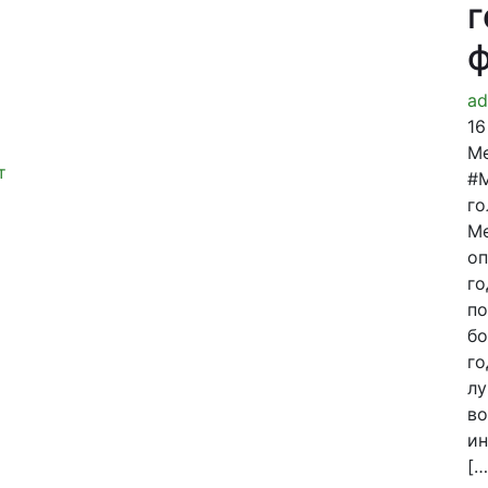
г
ф
ad
16
М
т
#М
го
М
оп
го
по
бо
го
лу
во
ин
[…