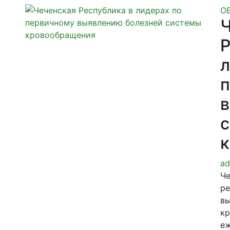
О
Ч
Р
л
в
ad
Че
ре
вы
кр
еж