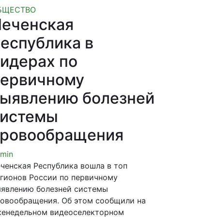
БЩЕСТВО
еченская
еспублика в
идерах по
первичному
ыявлению болезней
системы
кровообращения
min
ченская Республика вошла в топ
гионов России по первичному
явлению болезней системы
овообращения. Об этом сообщили на
енедельном видеоселекторном