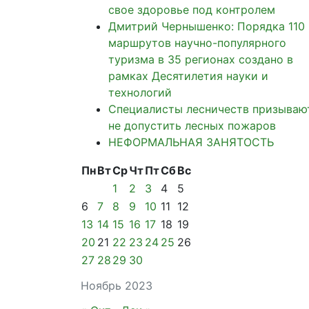
свое здоровье под контролем
Дмитрий Чернышенко: Порядка 110
маршрутов научно-популярного
туризма в 35 регионах создано в
рамках Десятилетия науки и
технологий
Специалисты лесничеств призываю
не допустить лесных пожаров
НЕФОРМАЛЬНАЯ ЗАНЯТОСТЬ
Пн
Вт
Ср
Чт
Пт
Сб
Вс
1
2
3
4
5
6
7
8
9
10
11
12
13
14
15
16
17
18
19
20
21
22
23
24
25
26
27
28
29
30
Ноябрь 2023