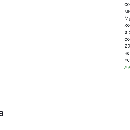
со
ми
Му
хо
в 
со
20
на
«с
да
а