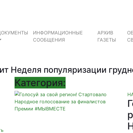
ДОКУМЕНТЫ
ИНФОРМАЦИОННЫЕ
АРХИВ
О
СООБЩЕНИЯ
ГАЗЕТЫ
С
одит Неделя популяризации груд
Категория:
Н
Г
р
ть