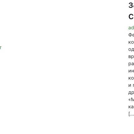
с
ad
Фе
ко
т
од
вр
ра
ин
ко
и 
др
«М
ка
[…