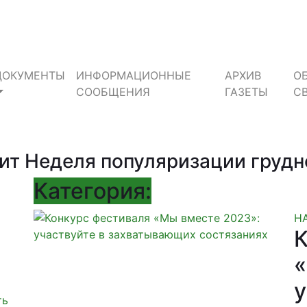
ДОКУМЕНТЫ
ИНФОРМАЦИОННЫЕ
АРХИВ
О
СООБЩЕНИЯ
ГАЗЕТЫ
С
одит Неделя популяризации груд
Категория:
Н
К
«
у
ть