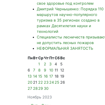
свое здоровье под контролем
Дмитрий Чернышенко: Порядка 110
маршрутов научно-популярного
туризма в 35 регионах создано в
рамках Десятилетия науки и
технологий
Специалисты лесничеств призываю
не допустить лесных пожаров
НЕФОРМАЛЬНАЯ ЗАНЯТОСТЬ
Пн
Вт
Ср
Чт
Пт
Сб
Вс
1
2
3
4
5
6
7
8
9
10
11
12
13
14
15
16
17
18
19
20
21
22
23
24
25
26
27
28
29
30
Ноябрь 2023