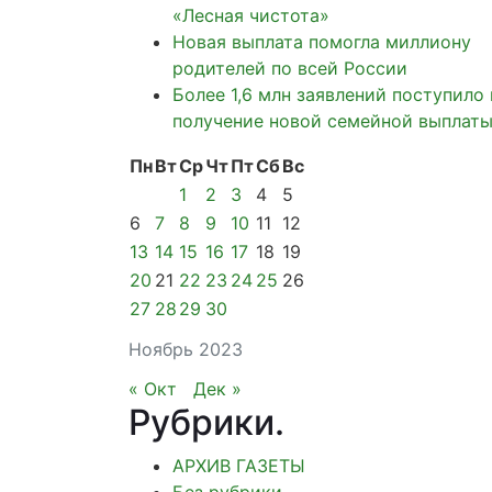
«Лесная чистота»
Новая выплата помогла миллиону
родителей по всей России
Более 1,6 млн заявлений поступило 
получение новой семейной выплат
Пн
Вт
Ср
Чт
Пт
Сб
Вс
1
2
3
4
5
6
7
8
9
10
11
12
13
14
15
16
17
18
19
20
21
22
23
24
25
26
27
28
29
30
Ноябрь 2023
« Окт
Дек »
Рубрики
.
АРХИВ ГАЗЕТЫ
Без рубрики