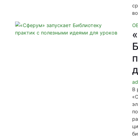
ср
во
О
«
Б
д
ad
В 
«С
эл
по
ра
ци
би