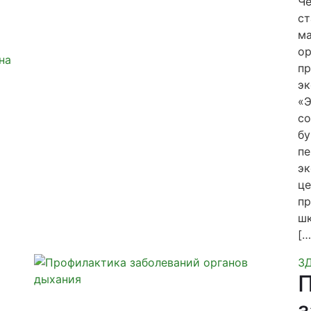
Че
ст
ма
ор
на
пр
ы
э
«Э
со
бу
пе
эк
це
пр
шк
[…
З
з