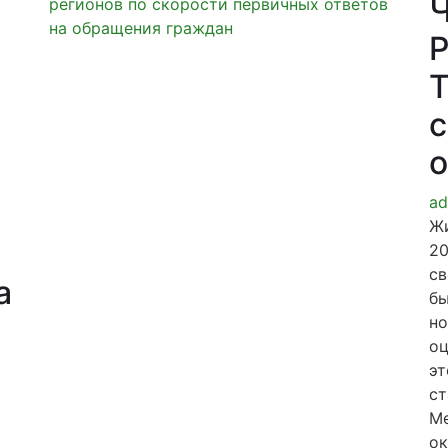
Ч
Р
Т
с
о
ad
Жи
20
св
а
бы
но
оц
эт
ст
Ме
ок