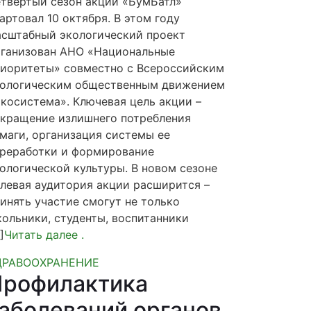
твертый сезон акции «БумБатл»
артовал 10 октября. В этом году
сштабный экологический проект
ганизован АНО «Национальные
иоритеты» совместно с Всероссийским
кологическим общественным движением
косистема». Ключевая цель акции –
кращение излишнего потребления
маги, организация системы ее
реработки и формирование
ологической культуры. В новом сезоне
левая аудитория акции расширится –
инять участие смогут не только
ольники, студенты, воспитанники
]
Читать далее
.
ДРАВООХРАНЕНИЕ
Профилактика
аболеваний органов