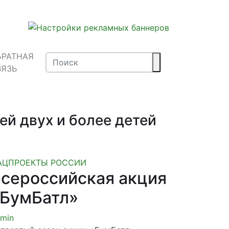
БРАТНАЯ
ВЯЗЬ
й двух и более детей
АЦПРОЕКТЫ РОССИИ
сероссийская акция
«БумБатл»
min