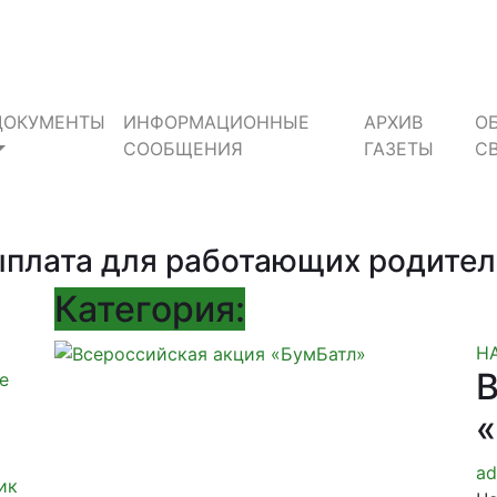
ДОКУМЕНТЫ
ИНФОРМАЦИОННЫЕ
АРХИВ
О
СООБЩЕНИЯ
ГАЗЕТЫ
С
плата для работающих родителе
Категория:
Н
В
е
ad
ик