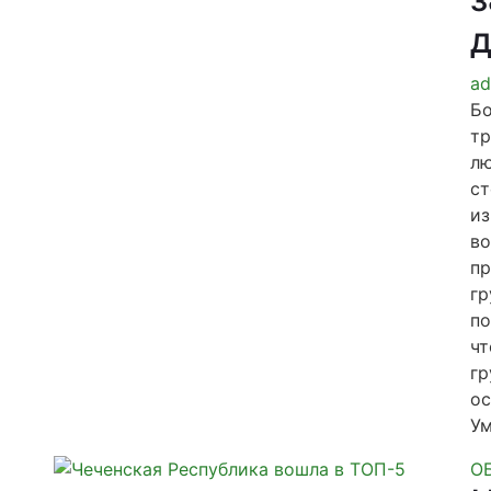
ad
Б
тр
лю
ст
из
во
пр
гр
по
чт
гр
ос
Ум
О