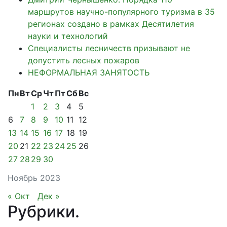
маршрутов научно-популярного туризма в 35
регионах создано в рамках Десятилетия
науки и технологий
Специалисты лесничеств призывают не
допустить лесных пожаров
НЕФОРМАЛЬНАЯ ЗАНЯТОСТЬ
Пн
Вт
Ср
Чт
Пт
Сб
Вс
1
2
3
4
5
6
7
8
9
10
11
12
13
14
15
16
17
18
19
20
21
22
23
24
25
26
27
28
29
30
Ноябрь 2023
« Окт
Дек »
Рубрики
.