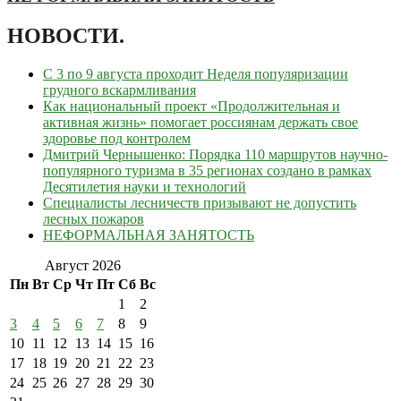
НОВОСТИ
.
С 3 по 9 августа проходит Неделя популяризации
грудного вскармливания
Как национальный проект «Продолжительная и
активная жизнь» помогает россиянам держать свое
здоровье под контролем
Дмитрий Чернышенко: Порядка 110 маршрутов научно-
популярного туризма в 35 регионах создано в рамках
Десятилетия науки и технологий
Специалисты лесничеств призывают не допустить
лесных пожаров
НЕФОРМАЛЬНАЯ ЗАНЯТОСТЬ
Август 2026
Пн
Вт
Ср
Чт
Пт
Сб
Вс
1
2
3
4
5
6
7
8
9
10
11
12
13
14
15
16
17
18
19
20
21
22
23
24
25
26
27
28
29
30