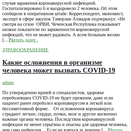
случая заражения коронавирусной инфекцией.
Госпитализировано 6 и выздоровело 2 человека. Об этом
сообщили в оперативном штабе. Корреспондент, экономист,
эксперт в сфере закупок Тамерлан Ахмадов подчеркнул: «Не
смотря на сезон ОРВИ, Чеченская Республика показывает
низкие показатели по заряженности короновирусной
инфекций, что не может радовать. А всем больным желаю
[…]
Читать далее
.
ЗДРАВООХРАНЕНИЕ
Какие осложнения в организме
человека может вызвать COVID-19
admin
По утверждению врачей и специалистов, здоровье
переболевших COVID-19 не будет прежним, даже если
пациент ранее переболел коронавирусом в легкой или
бессимптомной форме. ⠀От осложнения коронавируса:
страдают легкие, сердце, почки, мозг и другие жизненно
важные органы человека. Последствия коронавирусной
инфекции не менее серьёзны и опасны для здоровья человека,
чем сама инфекция. ⠀Если не взяться за лечение […]
Читать