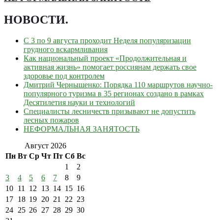
НОВОСТИ
.
С 3 по 9 августа проходит Неделя популяризации
грудного вскармливания
Как национальный проект «Продолжительная и
активная жизнь» помогает россиянам держать свое
здоровье под контролем
Дмитрий Чернышенко: Порядка 110 маршрутов научно-
популярного туризма в 35 регионах создано в рамках
Десятилетия науки и технологий
Специалисты лесничеств призывают не допустить
лесных пожаров
НЕФОРМАЛЬНАЯ ЗАНЯТОСТЬ
Август 2026
Пн
Вт
Ср
Чт
Пт
Сб
Вс
1
2
3
4
5
6
7
8
9
10
11
12
13
14
15
16
17
18
19
20
21
22
23
24
25
26
27
28
29
30