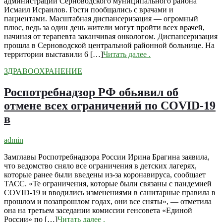
администрации Серноводского муниципального района
Исмаил Исраилов. Гости пообщались с врачами и
пациентами. Масштабная диспансеризация — огромный
плюс, ведь за один день жители могут пройти всех врачей,
начиная от терапевта заканчивая онкологом. Диспансеризация
прошла в Серноводской центральной районной больнице. На
территории выставили 6 […]
Читать далее
.
ЗДРАВООХРАНЕНИЕ
Роспотребнадзор РФ обьявил об
отмене всех ограничений по COVID-19
в
admin
Замглавы Роспотребнадзора России Ирина Брагина заявила,
что ведомство сняло все ограничения в детских лагерях,
которые ранее были введены из-за коронавируса, сообщает
ТАСС. «Те ограничения, которые были связаны с пандемией
COVID-19 и вводились изменениями в санитарные правила в
прошлом и позапрошлом годах, они все сняты», — отметила
она на третьем заседании комиссии генсовета «Единой
России» по […]
Читать далее
.